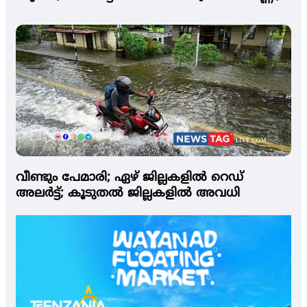
നിര്‍ണായക ചാറ്റുകള്‍ പോലീസിന്
വീണ്ടും പേമാരി; ഏഴ് ജില്ലകളില്‍ റെഡ്
അലര്‍ട്ട്; കൂടുതല്‍ ജില്ലകളില്‍ അവധി