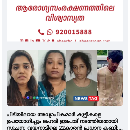
പിടിയിലായ അധ്യാപികമാര്‍ കുട്ടികളെ
ഉപയോഗിച്ചും ലഹരി ഇടപാട് നടത്തിയതായി
സൂചന; വയനാട്ടിലെ 22കാരന്‍ പ്രധാന കണ്ണി;