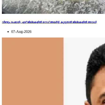
വീണ്ടും പേമാരി; ഏഴ് ജില്ലകളില്‍ റെഡ് അലര്‍ട്ട്; കൂടുതല്‍ ജില്ലകളില്‍ അവധി
07-Aug-2026