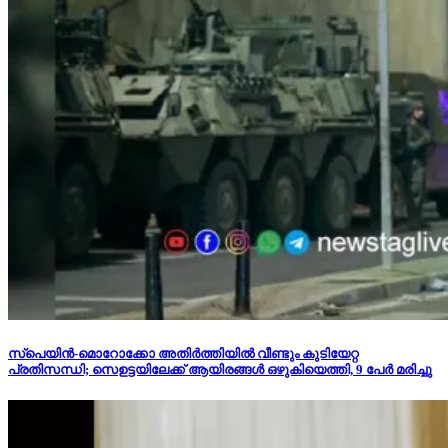
സ്‌പെയിൻ-മൊറോക്കോ അതിർത്തിയിൽ വീണ്ടും കുടിയേറ്റ
പ്രതിസന്ധി; സെഉട്ടയിലേക്ക് ആയിരങ്ങൾ ഒഴുകിയെത്തി, 9 പേർ മരിച്ചു