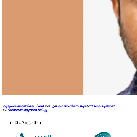
കുടുംബവഴക്കിനിടെ ​ചില്ല് ഇടിച്ചുതക‍ർത്തതിനെ തുടർന്ന് കൈമുറിഞ്ഞ്
ചോരവാർന്ന് യുവാവ് മരിച്ചു
06-Aug-2026