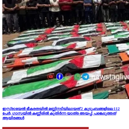
ഇസ്രായേല്‍ ഭീകരതയില്‍ മണ്ണിനടിയിലായത് 2 കുടുംബങ്ങളിലെ 112
പേര്‍; ഗാസയില്‍ കണ്ണീരില്‍ കുതിര്‍ന്ന യാത്ര അയപ്പ്; പങ്കെടുത്തത്
ആയിരങ്ങള്‍