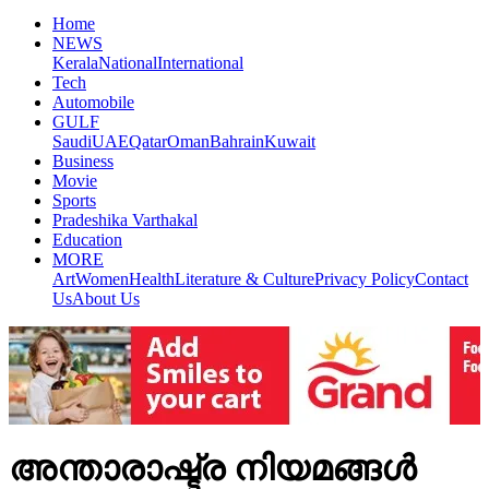
Home
NEWS
Kerala
National
International
Tech
Automobile
GULF
Saudi
UAE
Qatar
Oman
Bahrain
Kuwait
Business
Movie
Sports
Pradeshika Varthakal
Education
MORE
Art
Women
Health
Literature & Culture
Privacy Policy
Contact
Us
About Us
അന്താരാഷ്ട്ര നിയമങ്ങള്‍