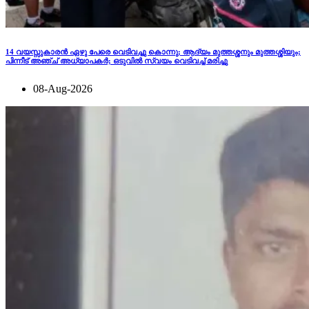
14 വയസ്സുകാരന്‍ ഏഴു പേരെ വെടിവച്ചു കൊന്നു; ആദ്യം മുത്തശ്ശനും മുത്തശ്ശിയും;
പിന്നീട് അഞ്ച് അധ്യാപകര്‍; ഒടുവില്‍ സ്വയം വെടിവച്ച് മരിച്ചു
08-Aug-2026