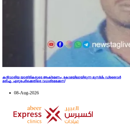
കന്‍വാരിയ യാത്രികരുടെ ആക്രമണം; കോമയിലായിരുന്ന മുസ്ലിം ഡ്രൈവര്‍
മരിച്ചു, ഏഴുപേര്‍ക്കെതിരെ വധശ്രമക്കേസ്
08-Aug-2026