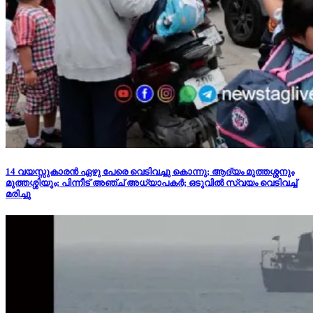
14 വയസ്സുകാരന്‍ ഏഴു പേരെ വെടിവച്ചു കൊന്നു; ആദ്യം മുത്തശ്ശനും
മുത്തശ്ശിയും; പിന്നീട് അഞ്ച് അധ്യാപകര്‍; ഒടുവില്‍ സ്വയം വെടിവച്ച്
മരിച്ചു