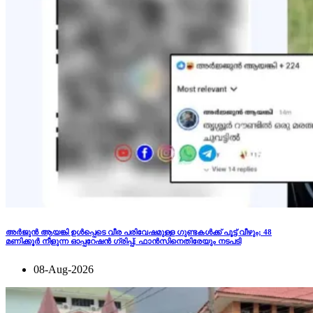
അര്‍ജുന്‍ ആയങ്കി ഉള്‍പ്പെടെ വീര പരിവേഷമുള്ള ഗുണ്ടകള്‍ക്ക് പൂട്ട് വീഴും; 48
മണിക്കൂര്‍ നീളുന്ന ഓപ്പറേഷന്‍ ഗ്രിപ്പ്; ഫാന്‍സിനെതിരേയും നടപടി
08-Aug-2026