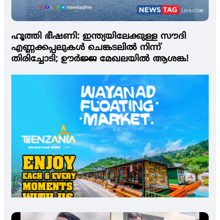
ഹൂത്തി ഭീഷണി: ഇന്ത്യയിലേക്കുള്ള സൗദി
എണ്ണക്കപ്പലുകള്‍ ചെങ്കടലില്‍ നിന്ന്
തിരിച്ചോടി; ഊര്‍ജ്ജ മേഖലയില്‍ ആശങ്ക!