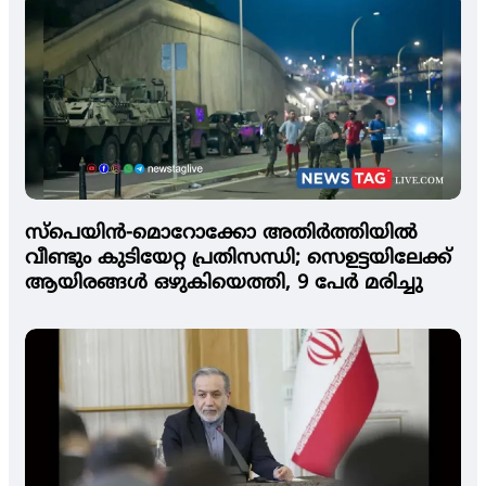
സ്‌പെയിൻ-മൊറോക്കോ അതിർത്തിയിൽ
വീണ്ടും കുടിയേറ്റ പ്രതിസന്ധി; സെഉട്ടയിലേക്ക്
ആയിരങ്ങൾ ഒഴുകിയെത്തി, 9 പേർ മരിച്ചു