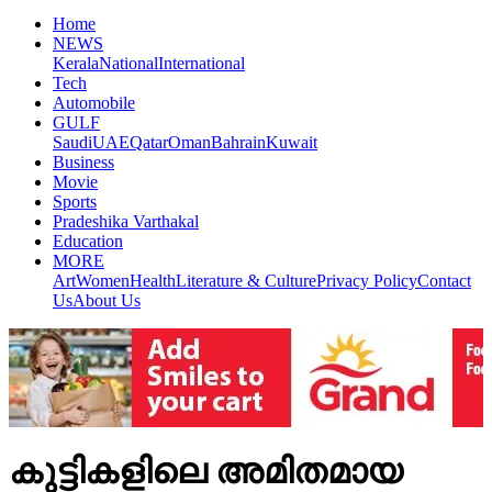
Home
NEWS
Kerala
National
International
Tech
Automobile
GULF
Saudi
UAE
Qatar
Oman
Bahrain
Kuwait
Business
Movie
Sports
Pradeshika Varthakal
Education
MORE
Art
Women
Health
Literature & Culture
Privacy Policy
Contact
Us
About Us
കുട്ടികളിലെ അമിതമായ