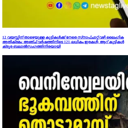
12 വയസ്സിന് താഴെയുള്ള കുട്ടികള്‍ക്ക് നേരെ സ്‌നാപ്ചാറ്റ് വഴി ലൈംഗിക
അതിക്രമം: അഞ്ച് വര്‍ഷത്തിനിടെ 121-ലധികം ഇരകള്‍; ആറ് കുട്ടികള്‍
ക്രൂര ബലാല്‍സംഗത്തിനിരയായി