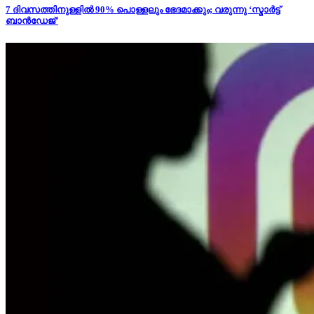
7 ദിവസത്തിനുള്ളിൽ 90% പൊള്ളലും ഭേദമാക്കും; വരുന്നു ‘സ്മാർട്ട്
ബാൻഡേജ്’