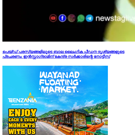
പെയ്ഡ് പരസ്യങ്ങളിലൂടെ ബാല ലൈംഗിക പീഡന ദൃശ്യങ്ങളുടെ
പ്രചരണം: ഇന്‍സ്റ്റാഗ്രാമിന് കേന്ദ്ര സര്‍ക്കാരിന്റെ നോട്ടീസ്