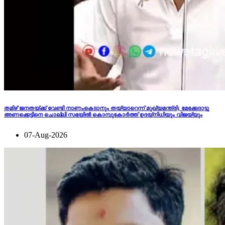
തമിഴ് ജനതയ്ക്ക് വേണ്ടി നാണംകെടാനും തയ്യാറെന്ന് മുഖ്യമന്ത്രി; മേക്കേദാട്ടു
അണക്കെട്ടിനെ ചൊല്ലി സഭയില്‍ കൊമ്പുകോര്‍ത്ത് ഉദയ്‌നിധിയും വിജയ്‌യും
07-Aug-2026