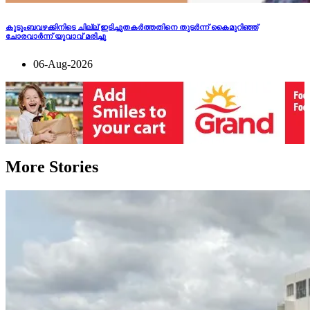
കുടുംബവഴക്കിനിടെ ​ചില്ല് ഇടിച്ചുതക‍ർത്തതിനെ തുടർന്ന് കൈമുറിഞ്ഞ്
ചോരവാർന്ന് യുവാവ് മരിച്ചു
06-Aug-2026
More Stories