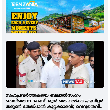
സഹപ്രവര്‍ത്തകയെ ബലാല്‍സംഗം
ചെയ്‌തെന്ന കേസ്: മുന്‍ തെഹല്‍ക്ക എഡിറ്റര്‍
തരുണ്‍ തേജ്പാല്‍ കുറ്റക്കാരന്‍; വെറുതെവിട്ട