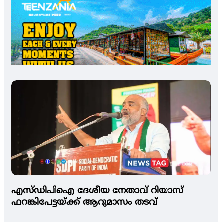
എസ്ഡിപിഐ ദേശീയ നേതാവ് റിയാസ്
ഫറങ്കിപേട്ടയ്ക്ക് ആറുമാസം തടവ്