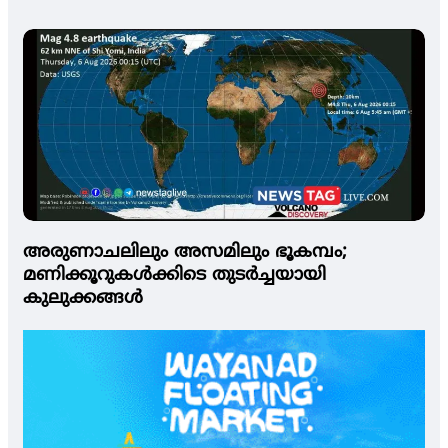
വിധി ഹൈക്കോടതി റദ്ദാക്കി
അരുണാചലിലും അസമിലും ഭൂകമ്പം;
മണിക്കൂറുകള്‍ക്കിടെ തുടര്‍ച്ചയായി
കുലുക്കങ്ങള്‍