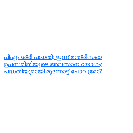
പിഎം ശ്രീ പദ്ധതി; ഇന്ന് മന്ത്രിസഭാ
ഉപസമിതിയുടെ അവസാന യോഗം;
പദ്ധതിയുമായി മുന്നോട്ട് പോവുമോ?