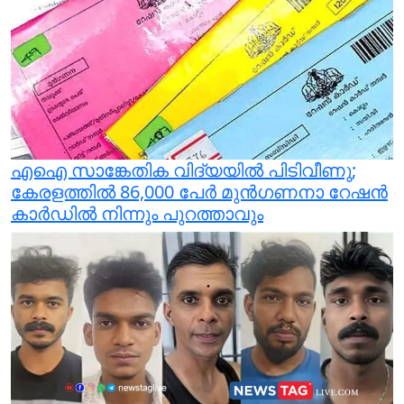
എഐ സാങ്കേതിക വിദ്യയില്‍ പിടിവീണു;
കേരളത്തില്‍ 86,000 പേര്‍ മുന്‍ഗണനാ റേഷന്‍
കാര്‍ഡില്‍ നിന്നും പുറത്താവും