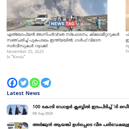
എത്യോപ്യന്‍ അഗ്നിപര്‍വ്വത സ്‌ഫോടനം; കിലോമീറ്ററുകള്‍
പ
സഞ്ചരിച്ച് പുകപടലം ഇന്ത്യയില്‍; ഗള്‍ഫ് വിമാന
ഇ
സര്‍വീസുകള്‍ റദ്ദാക്കി
Ap
November 25, 2025
I
In "Kerala"
Latest News
100 കോടി ഡോളർ ക്ലബ്ബിൽ ഇടംപിടിച്ച് ‘ദി ഒ
08-Aug-2026
അര്‍ജുന്‍ ആയങ്കി ഉള്‍പ്പെടെ വീര പരിവേഷമുള്ള 