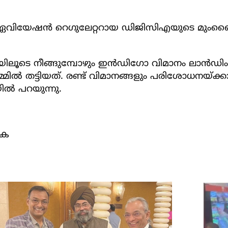
നെ ഏവിയേഷന്‍ റെഗുലേറ്ററായ ഡിജിസിഎയുടെ മുംബൈ
യിലൂടെ നീങ്ങുമ്പോഴും ഇന്‍ഡിഗോ വിമാനം ലാന്‍ഡിംഗ
ല്‍ തട്ടിയത്. രണ്ട് വിമാനങ്ങളും പരിശോധനയ്ക്കായി
്‍ പറയുന്നു.
ുക