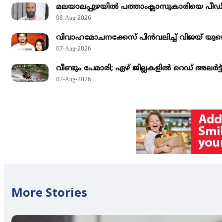
മലയാലപ്പുഴയില്‍ പത്താംക്ലാസുകാരിയെ പീഡിപ്പ
08-Aug-2026
വിവാഹമോചനക്കേസ് പിന്‍വലിച്ച് വിജയ് യുട
07-Aug-2026
വീണ്ടും പേമാരി; ഏഴ് ജില്ലകളില്‍ റെഡ് അലര്‍ട്
07-Aug-2026
More Stories