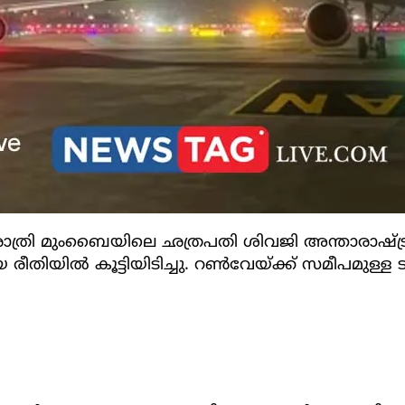
ാത്രി മുംബൈയിലെ ഛത്രപതി ശിവജി അന്താരാഷ്ട്ര 
ീതിയില്‍ കൂട്ടിയിടിച്ചു. റണ്‍വേയ്ക്ക് സമീപമുള്ള