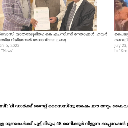
്രവാസി യാത്രാദുരിതം: കെ.എം.സി.സി നേതാക്കള്‍ എയര്‍
പൈലറ്റ
ന്ത്യ റീജ്യണല്‍ മേധാവിയെ കണ്ടു
വൈകി; 
ril 5, 2023
July 23
n "News"
In "Kera
ഡീസി’; ‘ദി ഡാർക്ക് നൈറ്റ് റൈസസി’നു ശേഷം ഈ നേട്ടം കൈവരിക
ഗുണ്ടകള്‍ക്ക് പൂട്ട് വീഴും; 48 മണിക്കൂര്‍ നീളുന്ന ഓപ്പറേഷന്‍